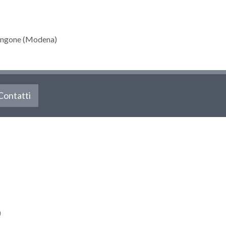
angone (Modena)
Contatti
)