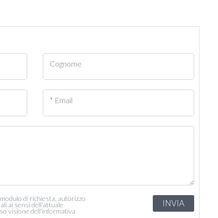
Cognome
* Email
odulo di richiesta, autorizzo
INVIA
li ai sensi dell'attuale
o visione dell'informativa