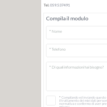
Tel.
059.537491
Compila il modulo
* Nome
* Telefono
* Di quali informazioni hai bisogno?
*
Compilando ed inviando questo m
il trattamento dei miei dati persona
normativa e confermo di aver pres
privacy.