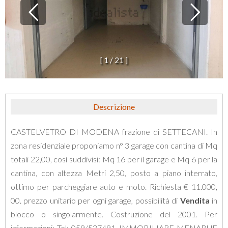
[
1
/
2
1
]
Descrizione
CASTELVETRO
DI
MODENA
frazione
di
SETTECANI
.
In
zona
residenziale
proponiamo
n
°
3
garage
con
cantina
di
Mq
totali
22
,
00
,
cos
ì
suddivisi
:
Mq
16
per
il
garage
e
Mq
6
per
la
cantina
,
con
altezza
Metri
2
,
50
,
posto
a
piano
interrato
,
ottimo
per
parcheggiare
auto
e
moto
.
Richiesta
€
11
.
000
,
00
.
prezzo
unitario
per
ogni
garage
,
possibilit
à
di
Vendita
in
blocco
o
singolarmente
.
Costruzione
del
2001
.
Per
informazioni
:
Tel
:
059
/
537491
.
IMMOBILIARE
MENABUE